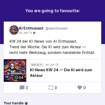
You are going to favourite:
AI Enthusiast
@aienthusiast
KW 24 der KI-News von AI Enthusiast.
Trend der Woche: Die KI wird zum Akteur —
nicht mehr Werkzeug, sondern handelnde Entität.
S01:E11
KI-News KW 24 — Die KI wird zum
Akteur
12:54
0
0
0
Your handle